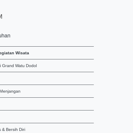
M
buhan
egiatan Wisata
di Grand Watu Dodol
u Menjangan
 & Bersih Diri