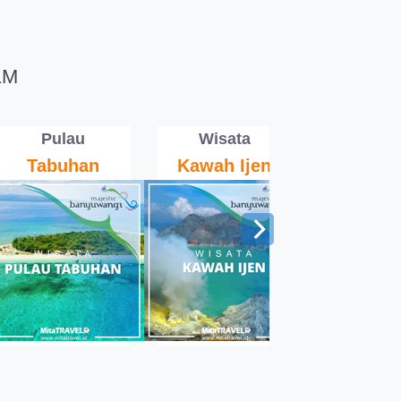
1M
Pulau
Wisata
Gran
Tabuhan
Kawah Ijen
Watu D