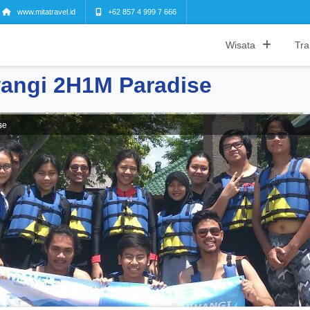
www.mitatravel.id
+62 857 4 999 7 666
Wisata
Tra
angi 2H1M Paradise
se