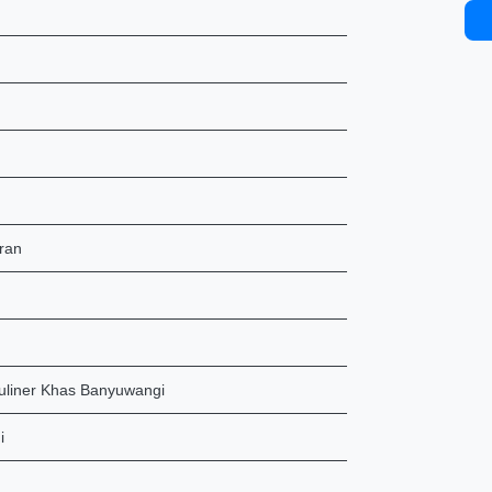
ran
liner Khas Banyuwangi
i