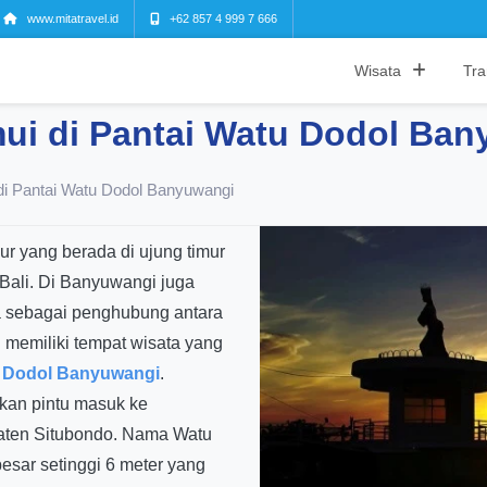
www.mitatravel.id
+62 857 4 999 7 666
Wisata
Tra
mui di Pantai Watu Dodol Ba
 di Pantai Watu Dodol Banyuwangi
 yang berada di ujung timur
Bali. Di Banyuwangi juga
a sebagai penghubung antara
memiliki tempat wisata yang
u Dodol Banyuwangi
.
kan pintu masuk ke
aten Situbondo. Nama Watu
esar setinggi 6 meter yang